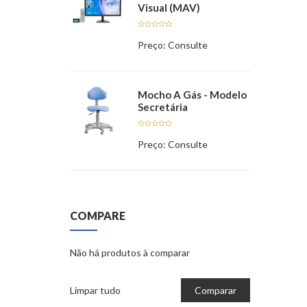
Visual (MAV)
Avaliação
Preço: Consulte
5.00
de 5
Mocho A Gás - Modelo
Secretária
Avaliação
Preço: Consulte
5.00
de 5
COMPARE
Não há produtos à comparar
Limpar tudo
Comparar