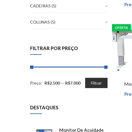
Pre
CADEIRAS
(5)
COLUNAS
(5)
OFERTA
FILTRAR POR PREÇO
Pre
Preço
Preço
Preço:
R$2.500
—
R$7.000
Filtrar
Mes
mínimo
máximo
Pre
DESTAQUES
Monitor De Acuidade