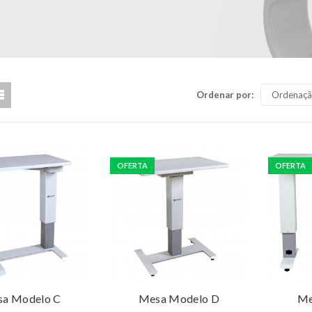
Ordenar por:
Ordenaçã
OFERTA
OFERTA
ço: Consulte
Preço: Consulte
Pr
Leia mais
Leia mais
a Modelo C
Mesa Modelo D
Me