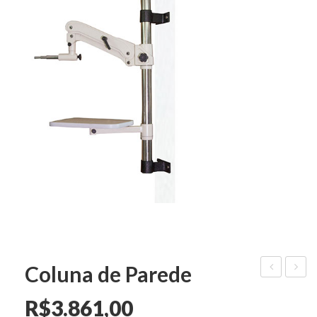
Coluna de Parede
Portátil
ER-
R$
3.861,00
II
01