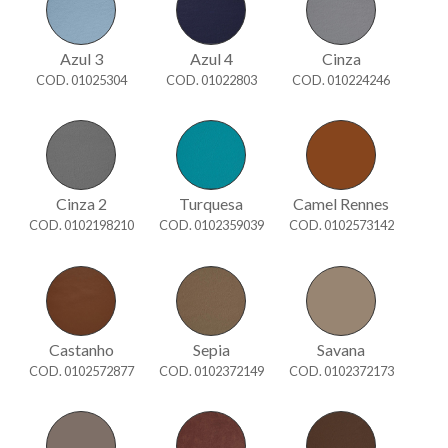
Azul 3
Azul 4
Cinza
COD. 01025304
COD. 01022803
COD. 010224246
Cinza 2
Turquesa
Camel Rennes
COD. 0102198210
COD. 0102359039
COD. 0102573142
Castanho
Sepia
Savana
COD. 0102572877
COD. 0102372149
COD. 0102372173