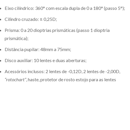
Eixo cilíndrico: 360° com escala dupla de 0 a 180° (passo 5°);
Cilindro cruzado: ± 0,25D;
Prisma: 0 a 20 dioptrias prismáticas (passo 1 dioptria
prismática);
Distância pupilar: 48mm a 75mm;
Disco auxiliar: 10 lentes e duas aberturas;
Acessórios inclusos: 2 lentes de -0,12D, 2 lentes de -2,00D,
“rotochart”
, haste, protetor de rosto estojo para as lentes