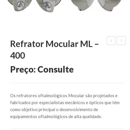
Refrator Mocular ML –
Modelo
Refra
400
N
ARK
–
Preço: Consulte
7600
Os refratores oftalmológicos Mocular são projetados e
fabricados por especialistas mecânicos e ópticos que têm
como objetivo principal o desenvolvimento de
equipamentos oftalmológicos de alta qualidade.