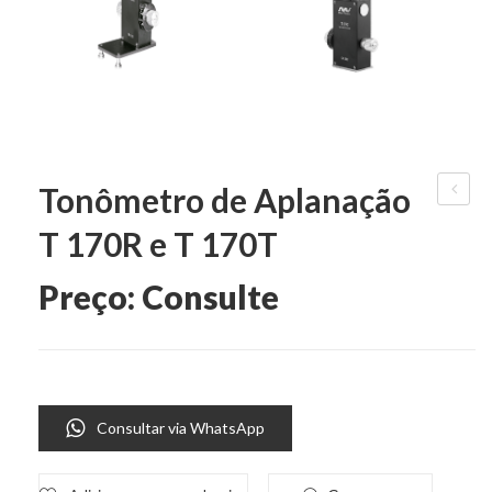
Tonômetro de Aplanação
de
T 170R e T 170T
Fenda
S360S
Preço: Consulte
e
S360
Consultar via WhatsApp