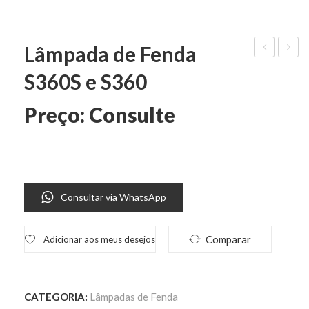
Lâmpada de Fenda
Lensômetr
de
S360S e S360
L900
Aplan
T
Preço: Consulte
170R
e T
170T
Consultar via WhatsApp
Comparar
Adicionar aos meus desejos
CATEGORIA:
Lâmpadas de Fenda