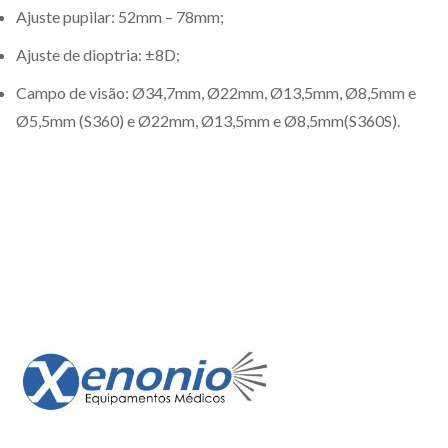
Ajuste pupilar: 52mm – 78mm;
Ajuste de dioptria: ±8D;
Campo de visão: Ø34,7mm, Ø22mm, Ø13,5mm, Ø8,5mm e
Ø5,5mm (S360) e Ø22mm, Ø13,5mm e Ø8,5mm(S360S).